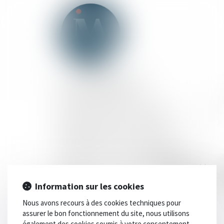
CABINET
D'AVOCATS
IMAVOCATS
RÉGLEZ VOTRE FACTURE EN
LIGNE
Information sur les cookies
Nous avons recours à des cookies techniques pour
Complétez le formulaire ci-
assurer le bon fonctionnement du site, nous utilisons
dessous pour régler vos
également des cookies soumis à votre consentement