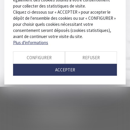
honoraires
pour collecter des statistiques de visite.
Cliquez ci-dessous sur « ACCEPTER » pour accepter le
dépôt de l'ensemble des cookies ou sur « CONFIGURER »
pour choisir quels cookies nécessitant votre
consentement seront déposés (cookies statistiques),
Référence
avant de continuer votre visite du site.
Plus d'informations
CONFIGURER
REFUSER
VALIDER
ACCEPTER
IMAVOCATS
23 Rue Peiresc - 83000 TOULON
04 94 18 98 98
04 94 91 19 69